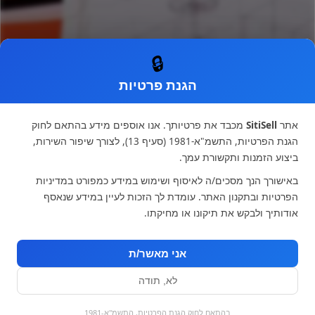
🔒
הגנת פרטיות
תכנון מטבחים
המדריך לתכנון ועיצוב המטבח
אתר
SitiSell
מכבד את פרטיותך. אנו אוספים מידע בהתאם לחוק
הגנת הפרטיות, התשמ"א-1981 (סעיף 13), לצורך שיפור השירות,
החלומות שלכם
ביצוע הזמנות ותקשורת עמך.
באישורך הנך מסכים/ה לאיסוף ושימוש במידע כמפורט במדיניות
מאת
מעצב מטבחים
הפרטיות ובתקנון האתר. עומדת לך הזכות לעיין במידע שנאסף
אודותיך ולבקש את תיקונו או מחיקתו.
מפת אתר
אני מאשר/ת
דף הבית
תכנון מטבחים
המדריך לתכנון ועיצוב המטבח
לא, תודה
החלומות שלכם
בהתאם לחוק הגנת הפרטיות, התשמ"א-1981